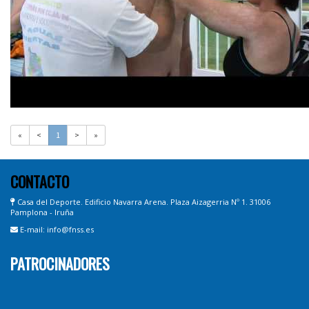
«
<
1
>
»
CONTACTO
Casa del Deporte. Edificio Navarra Arena. Plaza Aizagerria Nº 1. 31006
Pamplona - Iruña
E-mail: info@fnss.es
PATROCINADORES