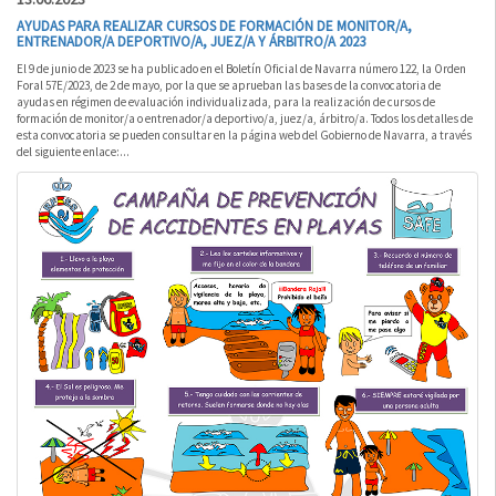
AYUDAS PARA REALIZAR CURSOS DE FORMACIÓN DE MONITOR/A,
ENTRENADOR/A DEPORTIVO/A, JUEZ/A Y ÁRBITRO/A 2023
El 9 de junio de 2023 se ha publicado en el Boletín Oficial de Navarra número 122, la Orden
Foral 57E/2023, de 2 de mayo, por la que se aprueban las bases de la convocatoria de
ayudas en régimen de evaluación individualizada, para la realización de cursos de
formación de monitor/a o entrenador/a deportivo/a, juez/a, árbitro/a. Todos los detalles de
esta convocatoria se pueden consultar en la página web del Gobierno de Navarra, a través
del siguiente enlace:...