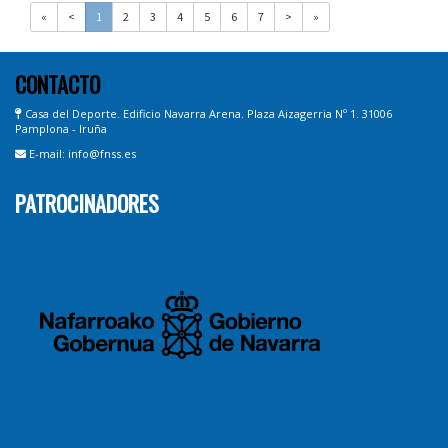
«
<
1
2
3
4
5
6
7
>
»
CONTACTO
Casa del Deporte. Edificio Navarra Arena. Plaza Aizagerria Nº 1. 31006
Pamplona - Iruña
E-mail: info@fnss.es
PATROCINADORES