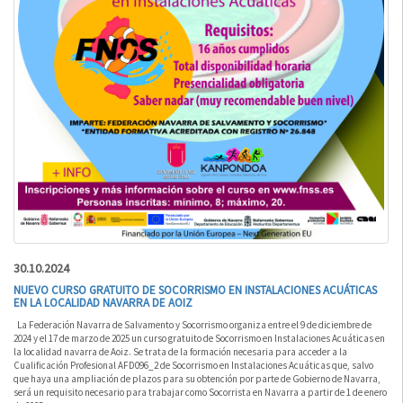
30.10.2024
NUEVO CURSO GRATUITO DE SOCORRISMO EN INSTALACIONES ACUÁTICAS
EN LA LOCALIDAD NAVARRA DE AOIZ
La Federación Navarra de Salvamento y Socorrismo organiza entre el 9 de diciembre de
2024 y el 17 de marzo de 2025 un curso gratuito de Socorrismo en Instalaciones Acuáticas en
la localidad navarra de Aoiz. Se trata de la formación necesaria para acceder a la
Cualificación Profesional AFD096_2 de Socorrismo en Instalaciones Acuáticas que, salvo
que haya una ampliación de plazos para su obtención por parte de Gobierno de Navarra,
será un requisito necesario para trabajar como Socorrista en Navarra a partir de 1 de enero