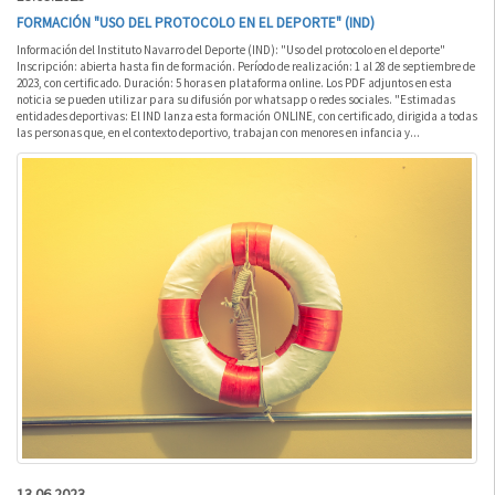
FORMACIÓN "USO DEL PROTOCOLO EN EL DEPORTE" (IND)
Información del Instituto Navarro del Deporte (IND): "Uso del protocolo en el deporte"
Inscripción: abierta hasta fin de formación. Período de realización: 1 al 28 de septiembre de
2023, con certificado. Duración: 5 horas en plataforma online. Los PDF adjuntos en esta
noticia se pueden utilizar para su difusión por whatsapp o redes sociales. "Estimadas
entidades deportivas: El IND lanza esta formación ONLINE, con certificado, dirigida a todas
las personas que, en el contexto deportivo, trabajan con menores en infancia y...
13.06.2023