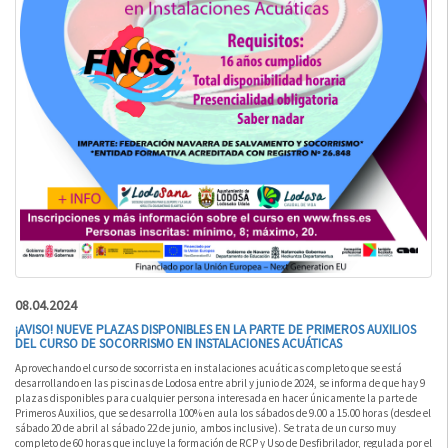
08.04.2024
¡AVISO! NUEVE PLAZAS DISPONIBLES EN LA PARTE DE PRIMEROS AUXILIOS
DEL CURSO DE SOCORRISMO EN INSTALACIONES ACUÁTICAS
Aprovechando el curso de socorrista en instalaciones acuáticas completo que se está
desarrollando en las piscinas de Lodosa entre abril y junio de 2024, se informa de que hay 9
plazas disponibles para cualquier persona interesada en hacer únicamente la parte de
Primeros Auxilios, que se desarrolla 100% en aula los sábados de 9.00 a 15.00 horas (desde el
sábado 20 de abril al sábado 22 de junio, ambos inclusive). Se trata de un curso muy
completo de 60 horas que incluye la formación de RCP y Uso de Desfibrilador, regulada por el