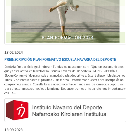
13.02.2024
PREINSCRIPCIÓN PLAN FORMATIVO ESCUELA NAVARRA DEL DEPORTE
Desde la Fundación Miguel Indurain Fundazioa nos comunican: "Queremos comunicaros
que ya está activa en la web de la Escuela Navarra del Deporte la PREINSCRIPCIÓN al
Bloque Común válido para todas las modalidades deportivas. Estará disponible desde hoy
lunes 12 de febrero hasta el próximo 27 de marzo. Recordamos que esta preinscripción no
compromete a nada. Con ella buscamos conocer la demanda real de formación deportiva
para ajustar nuestros medios a la misma. Nos encontramos ante un reto muy importante y
con un...
13.09.2023