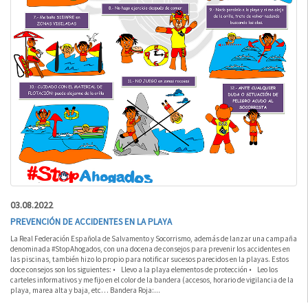
03.08.2022
PREVENCIÓN DE ACCIDENTES EN LA PLAYA
La Real Federación Española de Salvamento y Socorrismo, además de lanzar una campaña
denominada #StopAhogados, con una docena de consejos para prevenir los accidentes en
las piscinas, también hizo lo propio para notificar sucesos parecidos en la playas. Estos
doce consejos son los siguientes: • Llevo a la playa elementos de protección • Leo los
carteles informativos y me fijo en el color de la bandera (accesos, horario de vigilancia de la
playa, marea alta y baja, etc… Bandera Roja:...