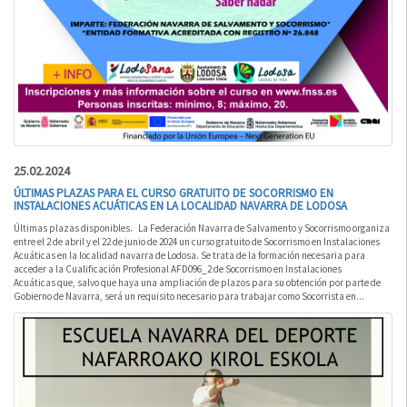
25.02.2024
ÚLTIMAS PLAZAS PARA EL CURSO GRATUITO DE SOCORRISMO EN
INSTALACIONES ACUÁTICAS EN LA LOCALIDAD NAVARRA DE LODOSA
Últimas plazas disponibles. La Federación Navarra de Salvamento y Socorrismo organiza
entre el 2 de abril y el 22 de junio de 2024 un curso gratuito de Socorrismo en Instalaciones
Acuáticas en la localidad navarra de Lodosa. Se trata de la formación necesaria para
acceder a la Cualificación Profesional AFD096_2 de Socorrismo en Instalaciones
Acuáticas que, salvo que haya una ampliación de plazos para su obtención por parte de
Gobierno de Navarra, será un requisito necesario para trabajar como Socorrista en...